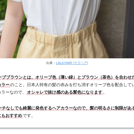
出典：
LALA HAIR [ララヘア]
ーブブラウンとは、オリーブ色（薄い緑）とブラウン（茶色）を合わせ
カラー
のこと。日本人特有の髪の赤みを打ち消すオリーブ色を配合して
カラーなので、
オシャレで抜け感のある髪色になります
。
ーチなしでも綺麗に発色するヘアカラーなので、髪の明るさに制限があ
にもおすすめ
です。