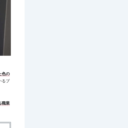
た色の
いるブ
る職業