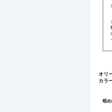
オリ
カラ
暗め