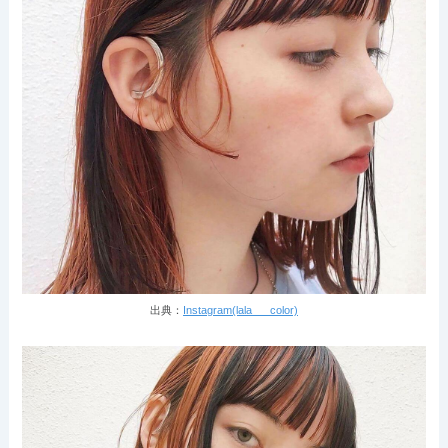
出典：
Instagram(lala___color)