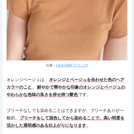
出典：
LALA HAIR [ララヘア]
オレンジベージュは、
オレンジとベージュを合わせた色のヘア
カラーのこと
。
鮮やかで華やかな印象のオレンジとベージュの
やわらかな色味の良さを併せ持つ髪色
です。
ブリーチなしでも染めることはできますが、ブリーチありが一
般的。
ブリーチをして脱色してから染めることで、高い明度を
活かした透明感のある仕上がりになります
。