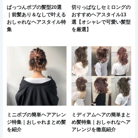
ぱっつんボブの髪型20選
切りっぱなしセミロングの
｜前髪あり＆なしで叶える
おすすめヘアスタイル13
おしゃれなヘアスタイル特
選【オシャレで可愛い髪型
集
を厳選】
ミニボブの簡単ヘアアレン
ミディアムヘアの簡単まと
ジ特集｜おしゃれまとめ髪
め髪特集｜おしゃれなヘア
を紹介
アレンジを徹底紹介