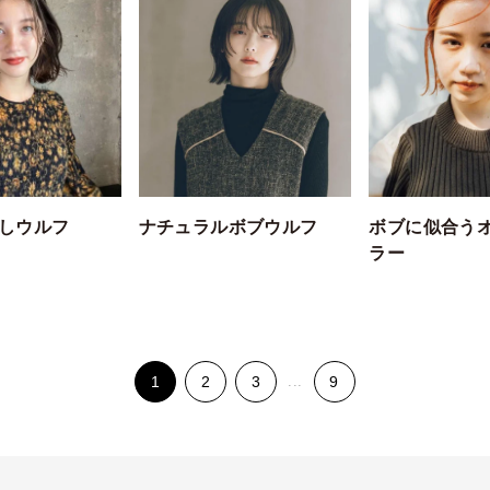
しウルフ
ナチュラルボブウルフ
ボブに似合う
ラー
1
2
3
...
9