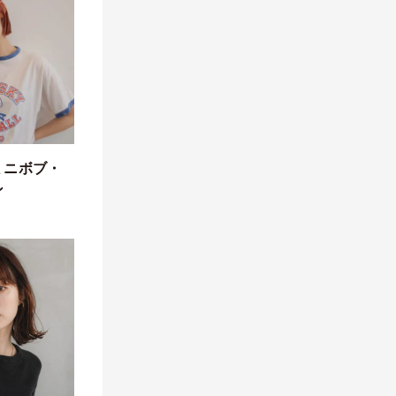
ミニボブ・
ン