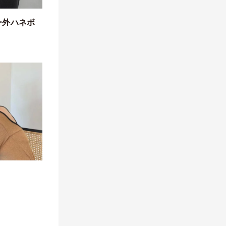
ー外ハネボ