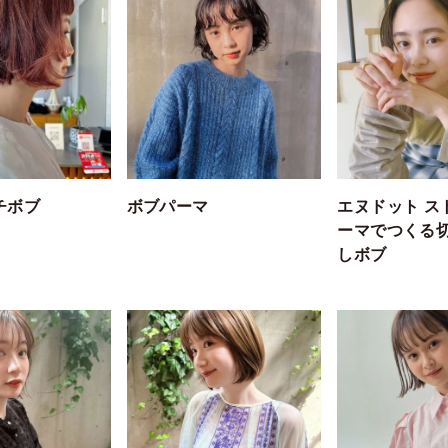
チボブ
ボブパーマ
エヌドット ス
ーマでつくる
しボブ