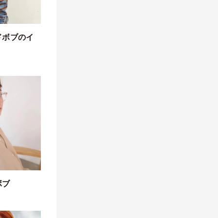
ドボブのイ
ボブ