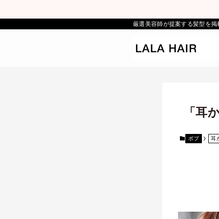
厳選美容師が提案する髪型を掲
「耳
ボブ
耳