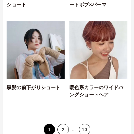
ショート
ートボブ×パーマ
黒髪の前下がりショート
暖色系カラーのワイドバ
ングショートヘア
1
2
...
10