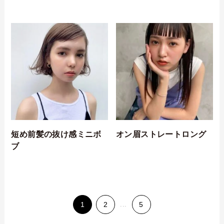
短め前髪の抜け感ミニボ
オン眉ストレートロング
ブ
1
2
...
5