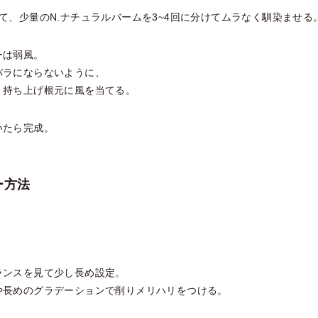
て、少量のN.ナチュラルバームを3~4回に分けてムラなく馴染ませる
ーは弱風。
バラにならないように、
く持ち上げ根元に風を当てる。
いたら完成。
ー方法
ランスを見て少し長め設定。
や長めのグラデーションで削りメリハリをつける。