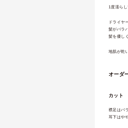
1度濡らし
ドライヤ
髪がバラ
髪を優し
地肌が乾
オーダ
カット
襟足はバ
耳下はや