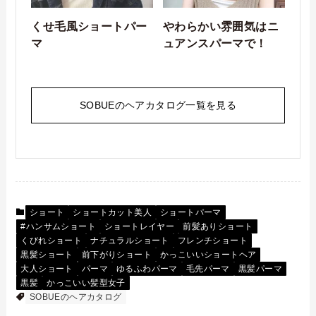
くせ毛風ショートパー
やわらかい雰囲気はニ
マ
ュアンスパーマで！
SOBUEのヘアカタログ一覧を見る
ショート
ショートカット美人
ショートパーマ
#ハンサムショート
ショートレイヤー
前髪ありショート
くびれショート
ナチュラルショート
フレンチショート
黒髪ショート
前下がりショート
かっこいいショートヘア
大人ショート
パーマ
ゆるふわパーマ
毛先パーマ
黒髪パーマ
黒髪
かっこいい髪型女子
SOBUEのヘアカタログ